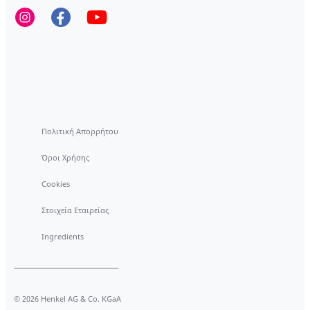
Μια καθαρή μπουγάδα συμβάλλει σε ένα
υγιές περιβάλλον για εσάς και την
οικογένειά σας. Χάρη στην τεχνολογία
ΕΝΕΡΓΟΥ ΚΑΘΑΡΙΣΜΟΥ, τα προϊόντα
Dixan θα διατηρήσουν τα ρούχα σας
υγιεινά καθαρά.
Πολιτική Απορρήτου
Όροι Χρήσης
Cookies
Στοιχεία Εταιρείας
Ingredients
© 2026 Henkel AG & Co. KGaA