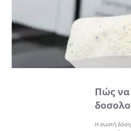
Πώς να
δοσολο
Η σωστή δόση