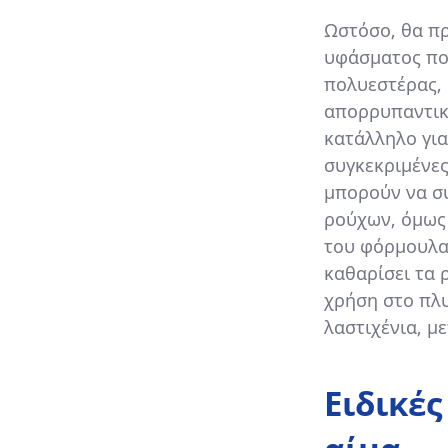
Ωστόσο, θα πρ
υφάσματος που
πολυεστέρας, 
απορρυπαντικό
κατάλληλο για
συγκεκριμένες
μπορούν να σ
ρούχων, όμως 
του φόρμουλα,
καθαρίσει τα ρ
χρήση στο πλυ
λαστιχένια, μ
Ειδικέ