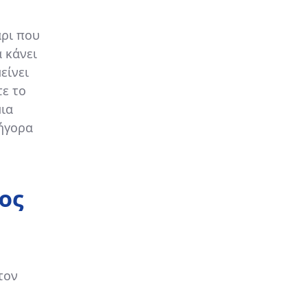
άρι που
 κάνει
είνει
τε το
μια
ρήγορα
ος
τον