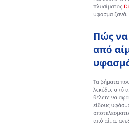
πλυσίματος
D
ύφασμα ξανά.
Πώς να
από αί
υφασμ
Τα βήματα πο
λεκέδες από α
θέλετε να αφα
είδους υφάσμα
αποτελεσματι
από αίμα, αν