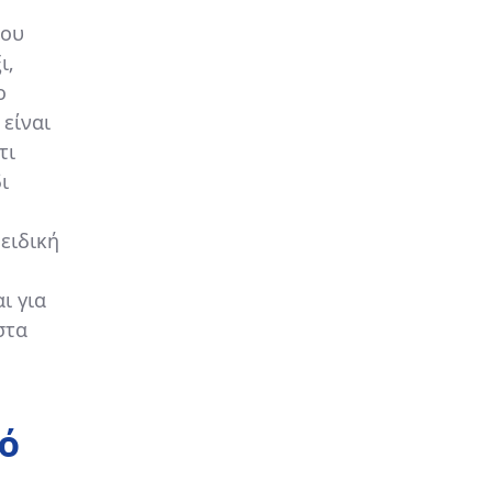
του
ι,
ο
είναι
τι
ι
 ειδική
ι για
στα
ό