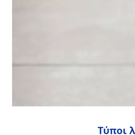
Τύποι 