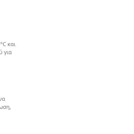
°C και
ύ για
να
τωση,