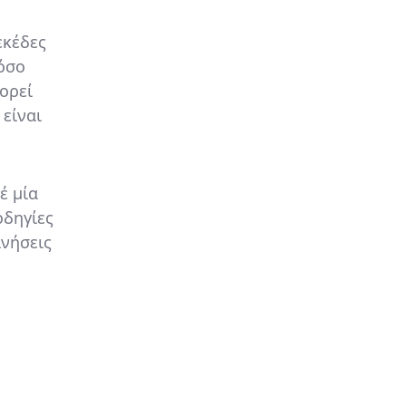
εκέδες
 όσο
ορεί
 είναι
έ μία
οδηγίες
ινήσεις