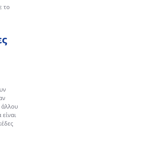
ε το
ες
ουν
αν
ό άλλου
 είναι
κέδες