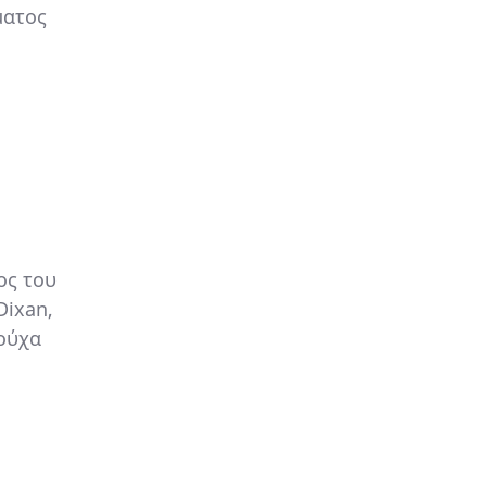
ματος
ος του
Dixan,
ρούχα