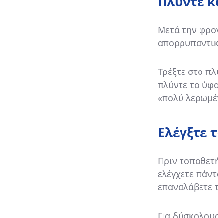
Πλύντε κ
Μετά την φρον
απορρυπαντικό
Τρέξτε στο πλ
πλύντε το ύφα
«πολύ λερωμέν
Ελέγξτε τ
Πριν τοποθετή
ελέγχετε πάντ
επαναλάβετε τ
Για δύσκολους