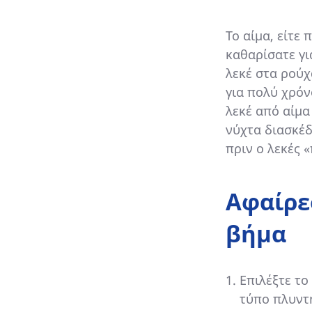
Το αίμα, είτε
καθαρίσατε γι
λεκέ στα ρούχ
για πολύ χρόν
λεκέ από αίμα
νύχτα διασκέδ
πριν ο λεκές 
Αφαίρε
βήμα
Επιλέξτε το
τύπο πλυντ