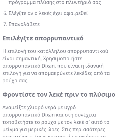
πρόγραμμα πλύσης στο πλυντήριό σας
Ελέγξτε αν ο λεκές έχει αφαιρεθεί
Επαναλάβετε
Επιλέγξτε απορρυπαντικό
Η επιλογή του κατάλληλου απορρυπαντικού
είναι σημαντική. Χρησιμοποιήστε
απορρυπαντικό Dixan, που είναι η ιδανική
επιλογή για να απομακρύνετε λεκέδες από τα
ρούχα σας.
Φροντίστε τον λεκέ πριν το πλύσιμο
Αναμείξτε χλιαρό νερό με υγρό
απορρυπαντικό Dixan και στη συνέχεια
τοποθετήστε το ρούχο με τον λεκέ σ’ αυτό το
μείγμα για μερικές ώρες. Στις περισσότερες
περιπτώσεις, ίσως χρειαστεί να αφήσετε το