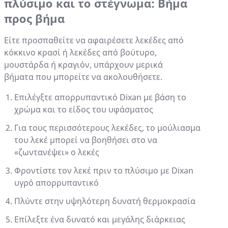
πλύσιμο και το στέγνωμα: Βήμα
προς βήμα
Είτε προσπαθείτε να αφαιρέσετε λεκέδες από
κόκκινο κρασί ή λεκέδες από βούτυρο,
μουστάρδα ή κραγιόν, υπάρχουν μερικά
βήματα που μπορείτε να ακολουθήσετε.
Επιλέγξτε απορρυπαντικό Dixan με βάση το
χρώμα και το είδος του υφάσματος
Για τους περισσότερους λεκέδες, το μούλιασμα
του λεκέ μπορεί να βοηθήσει στο να
«ζωντανέψει» ο λεκές
Φροντίστε τον λεκέ πριν το πλύσιμο με Dixan
υγρό απορρυπαντικό
Πλύντε στην υψηλότερη δυνατή θερμοκρασία
Επίλεξτε ένα δυνατό και μεγάλης διάρκειας