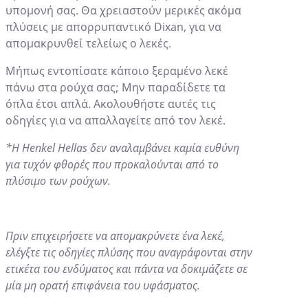
υπομονή σας. Θα χρειαστούν μερικές ακόμα
πλύσεις με απορρυπαντικό Dixan, για να
απομακρυνθεί τελείως ο λεκές.
Μήπως εντοπίσατε κάποιο ξεραμένο λεκέ
πάνω στα ρούχα σας; Μην παραδίδετε τα
όπλα έτσι απλά. Ακολουθήστε αυτές τις
οδηγίες για να απαλλαγείτε από τον λεκέ.
*Η Henkel Hellas δεν αναλαμβάνει καμία ευθύνη
για τυχόν φθορές που προκαλούνται από το
πλύσιμο των ρούχων.
Πριν επιχειρήσετε να απομακρύνετε ένα λεκέ,
ελέγξτε τις οδηγίες πλύσης που αναγράφονται στην
ετικέτα του ενδύματος και πάντα να δοκιμάζετε σε
μία μη ορατή επιφάνεια του υφάσματος.