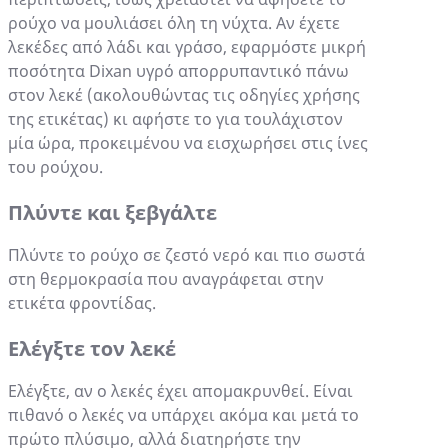
ρούχο να μουλιάσει όλη τη νύχτα. Αν έχετε
λεκέδες από λάδι και γράσο, εφαρμόστε μικρή
ποσότητα Dixan υγρό απορρυπαντικό πάνω
στον λεκέ (ακολουθώντας τις οδηγίες χρήσης
της ετικέτας) κι αφήστε το για τουλάχιστον
μία ώρα, προκειμένου να εισχωρήσει στις ίνες
του ρούχου.
Πλύντε και ξεβγάλτε
Πλύντε το ρούχο σε ζεστό νερό και πιο σωστά
στη θερμοκρασία που αναγράφεται στην
ετικέτα φροντίδας.
Ελέγξτε τον λεκέ
Ελέγξτε, αν ο λεκές έχει απομακρυνθεί. Είναι
πιθανό ο λεκές να υπάρχει ακόμα και μετά το
πρώτο πλύσιμο, αλλά διατηρήστε την