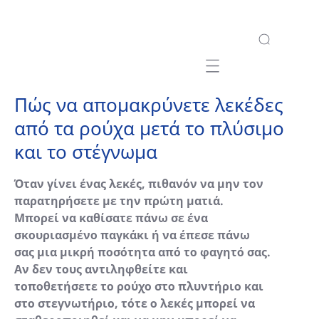
Mobile navigation
Πώς να απομακρύνετε λεκέδες
από τα ρούχα μετά το πλύσιμο
και το στέγνωμα
Όταν γίνει ένας λεκές, πιθανόν να μην τον
παρατηρήσετε με την πρώτη ματιά.
Μπορεί να καθίσατε πάνω σε ένα
σκουριασμένο παγκάκι ή να έπεσε πάνω
σας μια μικρή ποσότητα από το φαγητό σας.
Αν δεν τους αντιληφθείτε και
τοποθετήσετε το ρούχο στο πλυντήριο και
στο στεγνωτήριο, τότε ο λεκές μπορεί να