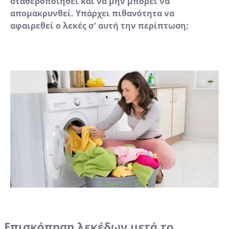
σταθεροποιηθεί και να μην μπορεί να
απομακρυνθεί. Υπάρχει πιθανότητα να
αφαιρεθεί ο λεκές σ’ αυτή την περίπτωση;
Επισκόπηση λεκέδων μετά το