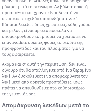
γίνονται όλοι οι λεκέδες πάνω στα ρούχα σας
μόνιμοι μετά το στέγνωμα. Αν βάλετε αρκετή
προσπάθεια και χρόνο, είναι δυνατό να
αφαιρέσετε σχεδόν οποιονδήποτε λεκέ.
Κάποιοι λεκέδες όπως χρωστικές, λάδι, γράσο
και μελάνι, είναι αρκετά δύσκολο να
απομακρυνθούν και μπορεί να χρειαστεί να
επαναλάβετε αρκετές φορές τα στάδια της
προ-φροντίδας και του πλυσίματος, για να
τους αφαιρέσετε.
Ακόμα και σ’ αυτή την περίπτωση, δεν είναι
σίγουρο ότι θα απαλλαγείτε από ένα ξεραμένο
λεκέ. Αν δυσκολεύεστε να απομακρύνετε τον
λεκέ μετά από αρκετές προσπάθειες, ίσως
πρέπει να απευθυνθείτε στο καθαριστήριο
της γειτονιάς σας.
Απομάκρυνση λεκέδων μετά το