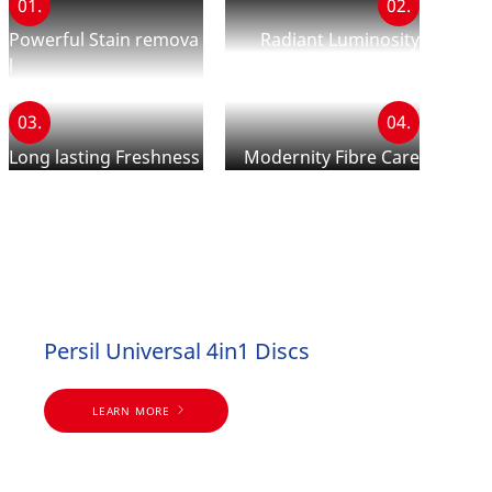
01.
02.
Powerful Stain remova
Radiant Luminosity
l
03.
04.
Long lasting Freshness
Modernity Fibre Care
Persil Universal 4in1 Discs
LEARN MORE